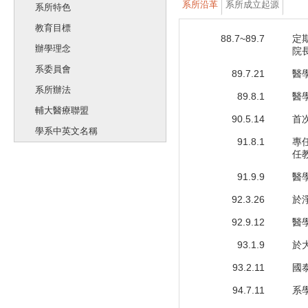
系所沿革
系所成立起源
系所特色
教育目標
88.7~89.7
定
辦學理念
院
系委員會
89.7.21
醫
系所辦法
89.8.1
醫
輔大醫療聯盟
90.5.14
首
學系中英文名稱
91.8.1
專
任
91.9.9
醫
92.3.26
於
92.9.12
醫
93.1.9
於
93.2.11
國
94.7.11
系