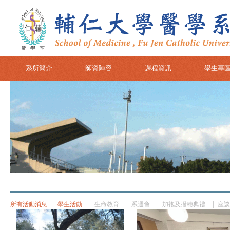
系所簡介
師資陣容
課程資訊
學生專
所有活動消息
學生活動
生命教育
系週會
加袍及撥穗典禮
座談