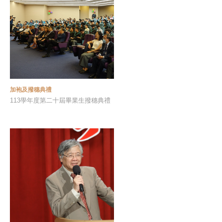
加袍及撥穗典禮
113學年度第二十屆畢業生撥穗典禮