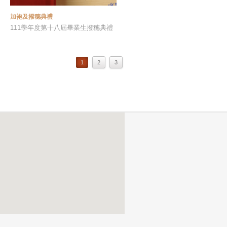
加袍及撥穗典禮
111學年度第十八屆畢業生撥穗典禮
1
2
3