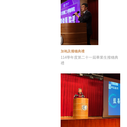
加袍及撥穗典禮
114學年度第二十一屆畢業生撥穗典
禮