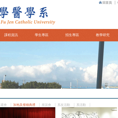
回首頁
課程資訊
學生專區
招生專區
教學研究
系週會
加袍及撥穗典禮
座談會
系友活動
系活動