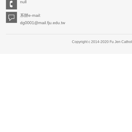
null
系辦e-mail:
dg0001@mail.fju.edu.tw
Copyright c 2014-2020 Fu Jen Catholi