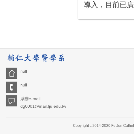
導入，目前已廣
null
null
系辦e-mail:
dg0001@mail.fju.edu.tw
Copyright c 2014-2020 Fu Jen Catholi