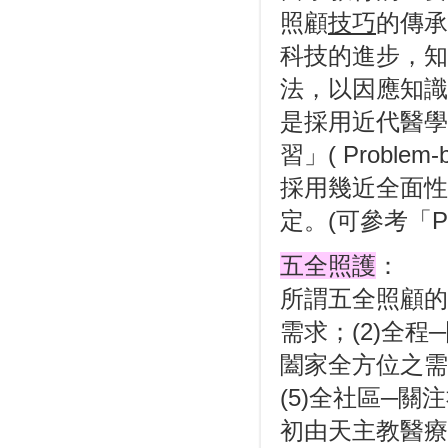
照顧
技巧
的傳承
科技的進步，知
法，以因應知識
是採用近代醫學
習」( Problem
採用幾近全面性
定。
(可參考「
五全照護
：
所謂五全照
顧的
需求；(2)全程
闔家全方位之需
(5)全社區─
初由天主教醫療