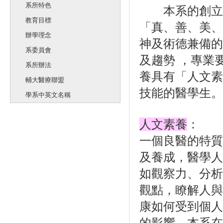
系所特色
本系的創立就
教育目標
「真、善、美、
辦學理念
神及術德兼備的
系委員會
及趨勢 ，專業
系所辦法
養具有
「人文素
輔大醫療聯盟
技能的醫學生
。
學系中英文名稱
人文素養
：
一個良醫的特質
及養成，醫學人
如觀察力、分析
觀點，瞭解人與
康如何受到個人
的影響。本系在