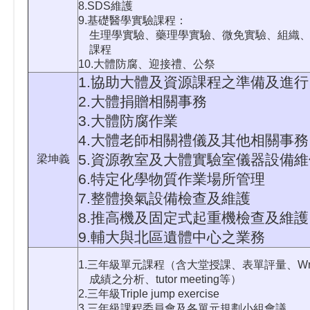
8.SDS維護
9.基礎醫學實驗課程：
生理學實驗、藥理學實驗、微免實驗、組織、
課程
10.大體防腐、迎接禮、公祭
1.協助大體及資源課程之準備及進行
2.大體捐贈相關事務
3.大體防腐作業
4.大體老師相關禮儀及其他相關事務
5.資源教室及大體實驗室儀器設備
梁坤義
6.特定化學物質作業場所管理
7.整體換氣設備檢查及維護
8.推高機及固定式起重機檢查及維護
9.輔大與北區遺體中心之業務
1.三年級單元課程（含大堂授課、表單評量、Writt
成績之分析、tutor meeting等）
2.三年級Triple jump exercise
3.三年級課程委員會及各單元規劃小組會議