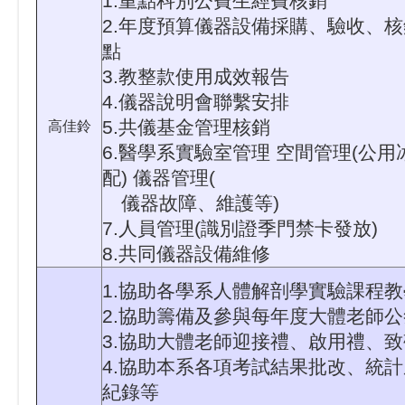
1.重點科別公費生經費核銷
2.年度預算儀器設備採購、驗收、
點
3.教整款使用成效報告
4.儀器說明會聯繫安排
5.共儀基金管理核銷
高佳鈴
6.醫學系實驗室管理 空間管理(公
配) 儀器管理(
儀器故障、維護等)
7.人員管理(識別證季門禁卡發放)
8.共同儀器設備維修
1.協助各學系人體解剖學實驗課程教
2.協助籌備及參與每年度大體老師
3.協助大體老師迎接禮、啟用禮、
4.協助本系各項考試結果批改、統
紀錄等