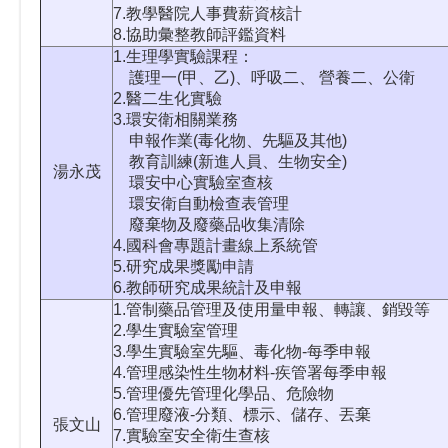
7.教學醫院人事費薪資核計
8.協助彙整教師評鑑資料
1.生理學實驗課程：
護理一(甲、乙)、呼吸二、 營養二、公衛
2.醫二生化實驗
3.環安衛相關業務
申報作業(毒化物、先驅及其他)
教育訓練(新進人員、生物安全)
湯永茂
環安中心實驗室查核
環安衛自動檢查表管理
廢棄物及廢藥品收集清除
4.國科會專題計畫線上系統管
5.研究成果獎勵申請
6.教師研究成果統計及申報
1.管制藥品管理及使用量申報、轉讓、銷毀等
2.學生實驗室管理
3.學生實驗室先驅、毒化物-每季申報
4.管理感染性生物材料-疾管署每季申報
5.管理優先管理化學品、危險物
6.管理廢液-分類、標示、儲存、丟棄
張文山
7.實驗室安全衛生查核