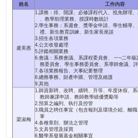
姓名
工作內容
1.課務：排、開課、必修課程代入、抵免辦理
、教學助理業務、授課時數統計
2.學生事務：系週會、獎學金申請、學生輔導
禮、新生教育訓練、新生家長座談
3.招生各項業務
4.公文收發處理
盧美惠
5.評鑑相關業務
6.會議：系務會議、系課程委員會、 一~二年
務委員會、學生事務委員會、系導師會議、評
7.各項業務報告、大事紀要整理
8.總務事務、財產申購、管理及維護
9.其他
1.師資新聘、改聘、續聘、升等、年度休假、
教師兼課申請、教師教學績優獎勵等
2.預算之編列、執行及控管
3.職員之聘任事宜（包含報到及環境介紹、離
掌
梁淑梅
4.各種章則、辦法之管理
5.文具管理及採買
6.醫學系發展基金相關事宜