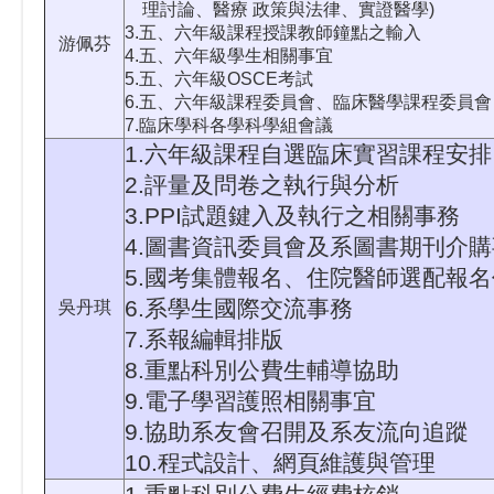
理討論、醫療 政策與法律、實證醫學)
3.五、六年級課程授課教師鐘點之輸入
游佩芬
4.五、六年級學生相關事宜
5.五、六年級OSCE考試
6.五、六年級課程委員會、臨床醫學課程委員會
7.臨床學科各學科學組會議
1.六年級課程自選臨床實習課程安排
2.評量及問卷之執行與分析
3.PPI試題鍵入及執行之相關事務
4.圖書資訊委員會及系圖書期刊介
5.國考集體報名、住院醫師選配報
6.系學生國際交流事務
吳丹琪
7.系報編輯排版
8.重點科別公費生輔導協助
9.電子學習護照相關事宜
9.協助系友會召開及系友流向追蹤
10.程式設計、網頁維護與管理