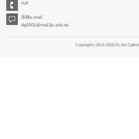
null
系辦e-mail:
dg0001@mail.fju.edu.tw
Copyright c 2014-2020 Fu Jen Catholi